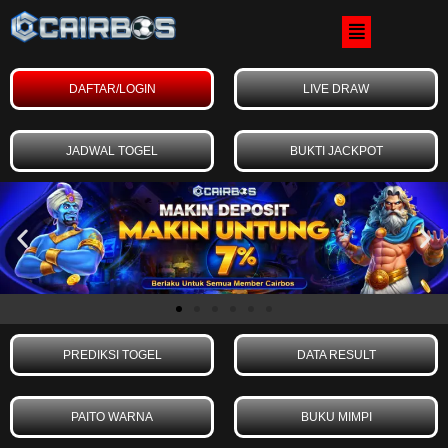
Skip
Menu
to
content
DAFTAR/LOGIN
LIVE DRAW
JADWAL TOGEL
BUKTI JACKPOT
PREDIKSI TOGEL
DATA RESULT
PAITO WARNA
BUKU MIMPI