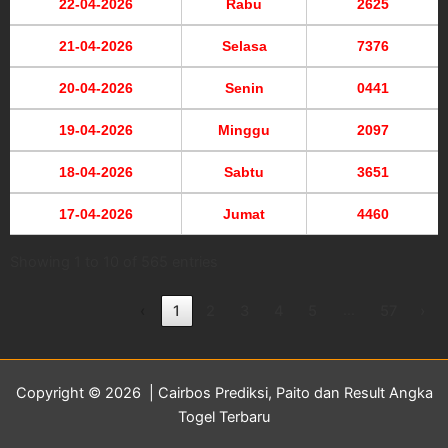
22-04-2026
Rabu
2625
21-04-2026
Selasa
7376
20-04-2026
Senin
0441
19-04-2026
Minggu
2097
18-04-2026
Sabtu
3651
17-04-2026
Jumat
4460
Showing 1 to 10 of 565 entries
…
‹
1
2
3
4
5
57
›
Copyright © 2026 | Cairbos Prediksi, Paito dan Result Angka
Togel Terbaru