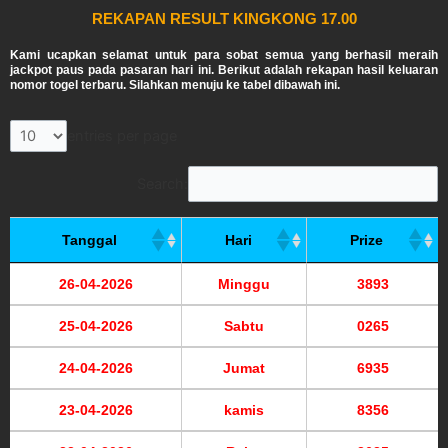
REKAPAN RESULT KINGKONG 17.00
Kami ucapkan selamat untuk para sobat semua yang berhasil meraih
jackpot paus pada pasaran hari ini. Berikut adalah rekapan hasil keluaran
nomor togel terbaru. Silahkan menuju ke tabel dibawah ini.
entries per page
Search:
Tanggal
Hari
Prize
Tanggal
Hari
Prize
26-04-2026
Minggu
3893
25-04-2026
Sabtu
0265
24-04-2026
Jumat
6935
23-04-2026
kamis
8356